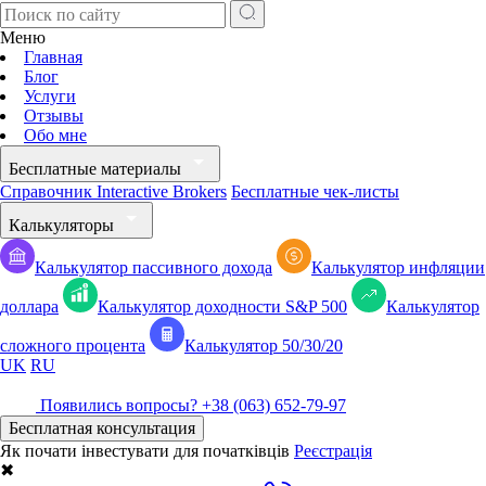
Меню
Главная
Блог
Услуги
Отзывы
Обо мне
Бесплатные материалы
Справочник Interactive Brokers
Бесплатные чек-листы
Калькуляторы
Калькулятор пассивного дохода
Калькулятор инфляции
доллара
Калькулятор доходности S&P 500
Калькулятор
сложного процента
Калькулятор 50/30/20
UK
RU
Появились вопросы?
+38 (063) 652-79-97
Бесплатная консультация
Як почати інвестувати для початківців
Реєстрація
✖