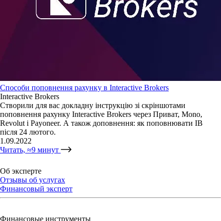
Способи поповнення рахунку в Interactive Brokers
Interactive Brokers
Створили для вас докладну інструкцію зі скріншотами
поповнення рахунку Interactive Brokers через Приват, Mono,
Revolut і Payoneer. А також доповнення: як поповнювати IB
після 24 лютого.
1.09.2022
Читать, ≈9 минут
Об эксперте
Отзывы об услугах
Финансовый эксперт
Финансовые инструменты