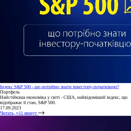
Індекс S&P 500 - що потрібно знати інвестору-початківцю?
Портфель
Найстійкіша економіка у світі - США, найвідоміший індекс, що
відображає її стан, S&P 500.
17.09.2023
Читать, ≈11 минут