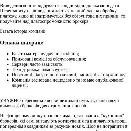
Виведення коштів відбувається відповідно до вказаної дати.
Після запиту на виведення дається певний час на обробку
платежу, якщо він затримується без обґрунтованих причин, то
подумайте над платоспроможністю брокера.
Багата історія компанії.
Ознаки шахраїв:
Багато матеріалу для початківців;
Приховані комісії за обслуговування;
Сервери часто зависають;
Техпідтримка відмовчується;
Негативні відгуки чи позитивні, написані як під копірку;
Компанія заснована нещодавно та не має опублікованої
ліцензії;
УВАЖНО перегляньте всі вищезгадані пункти, включаючи
вимоги до брокерів для отримання ліцензії.
На фондовому ринку працює чимало, так званих, "кухонних"
брокерів, які самі вигадують котирування та виплачують гроші
попереднім вкладникам за рахунок нових. Щоб не потрапити в