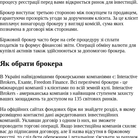
процесу реєстрації перед вами відкриється ринок для інвестицій.
Брокер виступає третьою стороною між покупцем та продавцем,
гарантуючи прозорість угоди за дорученням клієнта. За це клієнт
виплачує винагороду брокеру у вигляді комісій, сума яких
позначена в договорі між сторонами.
Біржовий брокер часто бере на себе процедуру зі сплати
податків та формує фінансові звіти. Операції обміну валюти для
купівлі активів також здійснюються за допомогою брокера.
Як обрати брокера
В Україні найвідомішими брокерськими компаніями є: Interactive
Brokers, Exante, Freedom Finance. Всі перелічені брокери - це
міжнародні компанії з клієнтами по всій земній кулі. Interactive
Brokers - американська компанія з найвищим ступенем захисту
ваших заощаджень та доступом на 135 світових ринків.
На офіційних сайтах фондових бірж ви знайдете розділ, в якому
розміщено контактні дані акредитованих інвестиційних
компаній. Уклавши договір з одним із них, ви зможете
проводити торгові операції. Якщо інвестиційна компанія схиляє
вас до підписання договору, але її назва відсутня в біржовому
реєстрі, то слід бути обережним і детальніше з'ясувати за рахунок