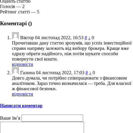
Оцініть статтю
Голосів — 2
Рейтинг статті — 5
Коментарі (
)
Віктор
04 листопад 2022, 16:53
#
↓
0
Прочитавши дану статтю зрозумів, що успіх інвестиційної
справи напряму залежить від вибору брокера. Краще вже
одразу обрати надійного, ніж потім шукати способи
повернути свої кошти.
відповісти
Галина
04 листопад 2022, 17:03
#
↓
0
Довго думала, чи потрібно співпрацювати з фінансовим
аналітиком. Зараз точно визначилася — треба. Для власної
ж фінансової безпеки.
відповісти
Написати коментар
Ваше Ім`я