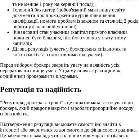
та не менше 1 року на керівній посаді);
Головний бухгалтер ( зобов'язаний мати вищу освіту,
документи про проходження курсів підвищення
кваліфікації, не мати проблем із законом та стаж від 2 років
роботи у фінансовій установі);
Фінансовий стан учасника (капітал прямого власника
повинен бути більшим, ніж його частка у статутному
капіталі);
Ділова репутація (участь у брокерських спільнотах та
клієнтська база з позитивними відгуками).
Перед вибором брокера зверніть увагу на наявність усіх
перерахованих вище умов. У цьому полягає різниця між
офіційними брокерами та шахраями.
Репутація та надійність
"Репутація дорожча за гроші" - це вираз можна застосувати до
брокера, який працює відкрито і заробляє пропорційно доходу
свого клієнта.
Підтвердження репутації ви можете самостійно знайти в
інтернеті або звернутися за допомогою до фінансового радника.
Це забезпечить вам відсутність нічних кошмарів і позбавить