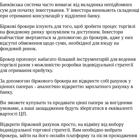
Банківська система часто вимагає від вкладника непідйомних
сум для початку інвестування. У інвестора виникають складнощі
при отриманні консультацій у відділенні банку.
Біржові брокери існують для того, щоб зробити процес торгівлі
на фондовому ринку зрозумілим та доступним. Інвестори
найчастіше звертаються за допомогою до брокерів, адже у них
відсутні обмеження щодо суми, необхідної для входу на
фондовий ринок.
Брокер пропонує набагато більший інструментарій для ведення
торгівлі разом з можливістю розробки індивідуальної стратегії
для отримання прибутку.
За допомогою біржового брокера ви відкриєте собі рахунок у
цінних паперах - аналогічно відкриттю зарплатного рахунку в
банку.
Ви зможете купувати та продавати цінні папери за вигідними
умовами, а ваші заощадження будуть зберігатися в еквіваленті
вартості ЦП.
Відкрити біржовий рахунок просто, на відміну від вибору
індивідуальної торгової стратегії. Вам необхідно вибрати
брокера, зайти на його онлайн платформу та після проходження