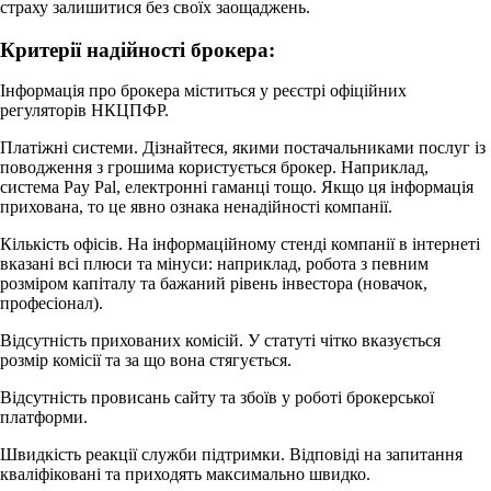
страху залишитися без своїх заощаджень.
Критерії надійності брокера:
Інформація про брокера міститься у реєстрі офіційних
регуляторів НКЦПФР.
Платіжні системи. Дізнайтеся, якими постачальниками послуг із
поводження з грошима користується брокер. Наприклад,
система Pay Pal, електронні гаманці тощо. Якщо ця інформація
прихована, то це явно ознака ненадійності компанії.
Кількість офісів. На інформаційному стенді компанії в інтернеті
вказані всі плюси та мінуси: наприклад, робота з певним
розміром капіталу та бажаний рівень інвестора (новачок,
професіонал).
Відсутність прихованих комісій. У статуті чітко вказується
розмір комісії та за що вона стягується.
Відсутність провисань сайту та збоїв у роботі брокерської
платформи.
Швидкість реакції служби підтримки. Відповіді на запитання
кваліфіковані та приходять максимально швидко.