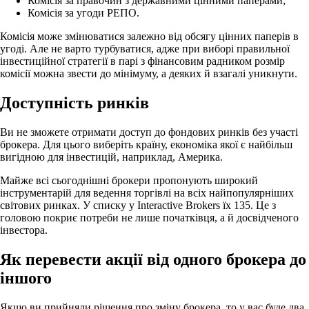
Комісія за правочин з державними цінними паперами;
Комісія за угоди РЕПО.
Комісія може змінюватися залежно від обсягу цінних паперів в
угоді. Але не варто турбуватися, адже при виборі правильної
інвестиційної стратегії в парі з фінансовим радником розмір
комісії можна звести до мінімуму, а деяких й взагалі уникнути.
Доступність ринків
Ви не зможете отримати доступ до фондових ринків без участі
брокера. Для цього виберіть країну, економіка якої є найбільш
вигідною для інвестицій, наприклад, Америка.
Майже всі сьогоднішні брокери пропонують широкий
інструментарій для ведення торгівлі на всіх найпопулярніших
світових ринках. У списку у Interactive Brokers їх 135. Це з
головою покриє потреби не лише початківця, а й досвідченого
інвестора.
Як перевести акції від одного брокера до
іншого
Якщо ви прийняли рішення про зміну брокера, то у вас буде два