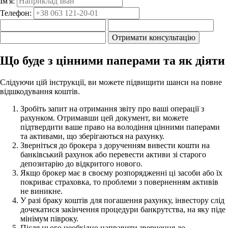
Ім'я:
Телефон:
Отримати консультацію
Що буде з цінними паперами та як діяти
Слідуючи цій інструкції, ви можете підвищити шанси на повне
відшкодування коштів.
Зробіть запит на отримання звіту про ваші операції з
рахунком. Отримавши цей документ, ви можете
підтвердити ваше право на володіння цінними паперами
та активами, що зберігаються на рахунку.
Зверніться до брокера з дорученням вивести кошти на
банківський рахунок або перевести активи зі старого
депозитарію до відкритого нового.
Якщо брокер має в своєму розпорядженні ці засоби або їх
покриває страховка, то проблеми з поверненням активів
не виникне.
У разі браку коштів для погашення рахунку, інвестору слід
дочекатися закінчення процедури банкрутства, на яку піде
мінімум півроку.
Після цього необхідно направити звернення до