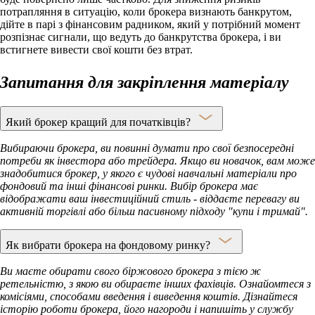
потрапляння в ситуацію, коли брокера визнають банкрутом,
дійте в парі з фінансовим радником, який у потрібний момент
розпізнає сигнали, що ведуть до банкрутства брокера, і ви
встигнете вивести свої кошти без втрат.
Запитання для закріплення матеріалу
Який брокер кращий для початківців?
Вибираючи брокера, ви повинні думати про свої безпосередні
потреби як інвестора або трейдера. Якщо ви новачок, вам може
знадобитися брокер, у якого є чудові навчальні матеріали про
фондовий та інші фінансові ринки. Вибір брокера має
відображати ваш інвестиційний стиль - віддаєте перевагу ви
активній торгівлі або більш пасивному підходу "купи і тримай".
Як вибрати брокера на фондовому ринку?
Ви маєте обирати свого біржового брокера з тією ж
ретельністю, з якою ви обираєте інших фахівців. Ознайомтеся з
комісіями, способами введення і виведення коштів. Дізнайтеся
історію роботи брокера, його нагороди і напишіть у службу