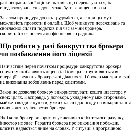
разі неправильної оцінки активів, що переказуються, їх
оподатковувана складова може бути завищена в рази.
Загалом процедура досить трудомістка, але при цьому є
можливість провести її онлайн. Щоб уникнути переживань та
своєчасної сплати податків під час заміни брокера,
скористайтеся послугами фінансового радника.
Що робити у разі банкрутства брокера
чи позбавлення його ліцензії
Найчастіше перед початком процедури банкрутства брокера
спочатку позбавляють ліцензії. Після цього зупиняються всі
операції з ведення брокерської діяльності, і брокер має три місяці
на виконання зобов'язань перед клієнтами.
Закон не дозволяє брокеру використовувати кошти інвестора у
своїх цілях. Насправді, у договорі, укладеному між сторонами,
майже завжди є пункти, у яких клієнт дає згоду на використання
своїх коштів у інтересах брокера.
Як і коли брокер використовує активи з клієнтського рахунку,
інвестор не знає. Гарантії брокера про виконання побажань
клієнта надаються лише на словах. У ситуації з програшною