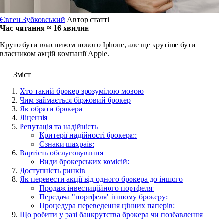
Євген Зубковський
Автор статті
Час читання ≈ 16 хвилин
Круто бути власником нового Iphone, але ще крутіше бути
власником акцій компанії Apple.
Зміст
Хто такий брокер зрозумілою мовою
Чим займається біржовий брокер
Як обрати брокера
Ліцензія
Репутація та надійність
Критерії надійності брокера::
Ознаки шахраїв:
Вартість обслуговування
Види брокерських комісій:
Доступність ринків
Як перевести акції від одного брокера до іншого
Продаж інвестиційного портфеля:
Передача "портфеля" іншому брокеру:
Процедура переведення цінних паперів:
Що робити у разі банкрутства брокера чи позбавлення