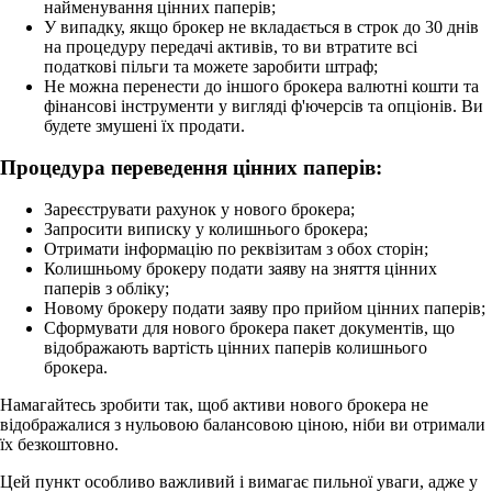
найменування цінних паперів;
У випадку, якщо брокер не вкладається в строк до 30 днів
на процедуру передачі активів, то ви втратите всі
податкові пільги та можете заробити штраф;
Не можна перенести до іншого брокера валютні кошти та
фінансові інструменти у вигляді ф'ючерсів та опціонів. Ви
будете змушені їх продати.
Процедура переведення цінних паперів:
Зареєструвати рахунок у нового брокера;
Запросити виписку у колишнього брокера;
Отримати інформацію по реквізитам з обох сторін;
Колишньому брокеру подати заяву на зняття цінних
паперів з обліку;
Новому брокеру подати заяву про прийом цінних паперів;
Сформувати для нового брокера пакет документів, що
відображають вартість цінних паперів колишнього
брокера.
Намагайтесь зробити так, щоб активи нового брокера не
відображалися з нульовою балансовою ціною, ніби ви отримали
їх безкоштовно.
Цей пункт особливо важливий і вимагає пильної уваги, адже у