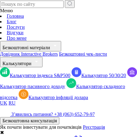
Меню
Головна
Блог
Послуги
Відгуки
Про мене
Безкоштовні матеріали
Довідник Interactive Brokers
Безкоштовні чек-листи
Калькулятори
Калькулятор індекса S&P500
Калькулятор 50/30/20
Калькулятор пасивного доходу
Калькулятор складного
відсотка
Калькулятор iнфляції долара
UK
RU
Зʼявились питання?
+38 (063) 652-79-97
Безкоштовна консультація
Як почати інвестувати для початківців
Реєстрація
✖