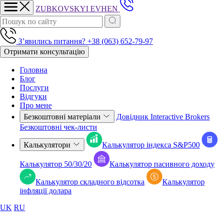
ZUBKOVSKYI
EVHEN
Зʼявились питання?
+38 (063) 652-79-97
Отримати консультацію
Головна
Блог
Послуги
Відгуки
Про мене
Безкоштовні матеріали
Довідник Interactive Brokers
Безкоштовні чек-листи
Калькулятори
Калькулятор індекса S&P500
Калькулятор 50/30/20
Калькулятор пасивного доходу
Калькулятор складного відсотка
Калькулятор
iнфляції долара
UK
RU