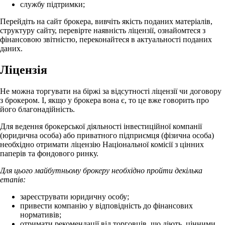
службу підтримки;
Перейдіть на сайт брокера, вивчіть якість поданих матеріалів,
структуру сайту, перевірте наявність ліцензії, ознайомтеся з
фінансовою звітністю, переконайтеся в актуальності поданих
даних.
Ліцензія
Не можна торгувати на біржі за відсутності ліцензії чи договору
з брокером. І, якщо у брокера вона є, то це вже говорить про
його благонадійність.
Для ведення брокерської діяльності інвестиційної компанії
(юридична особа) або приватного підприємця (фізична особа)
необхідно отримати ліцензію Національної комісії з цінних
паперів та фондового ринку.
Для цього майбутньому брокеру необхідно пройти декілька
етапів:
зареєструвати юридичну особу;
привести компанію у відповідність до фінансових
нормативів;
отримати рекомендації від торговців, що діють, цінними