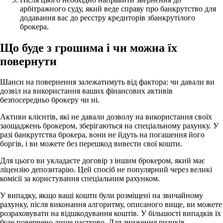
арбітражного суду, який веде справу про банкрутство для
додавання вас до реєстру кредиторів збанкрутілого
брокера.
Що буде з грошима і чи можна їх
повернути
Шанси на повернення залежатимуть від фактора: чи давали ви
дозвіл на використання ваших фінансових активів
безпосередньо брокеру чи ні.
Активи клієнтів, які не давали дозволу на використання своїх
заощаджень брокером, зберігаються на спеціальному рахунку. У
разі банкрутства брокера, вони не йдуть на погашення його
боргів, і ви можете без перешкод вивести свої кошти.
Для цього ви укладаєте договір з іншим брокером, який має
ліцензію депозитарію. Цей спосіб не популярний через великі
комісії за користування спеціальним рахунком.
У випадку, якщо ваші кошти були розміщені на звичайному
рахунку, після виконання алгоритму, описаного вище, ви можете
розраховувати на відшкодування коштів. У більшості випадків їх
буде повернено лише частково. Для зниження ризиків