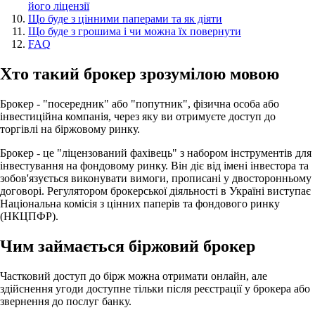
його ліцензії
Що буде з цінними паперами та як діяти
Що буде з грошима і чи можна їх повернути
FAQ
Хто такий брокер зрозумілою мовою
Брокер - "посередник" або "попутник", фізична особа або
інвестиційна компанія, через яку ви отримуєте доступ до
торгівлі на біржовому ринку.
Брокер - це "ліцензований фахівець" з набором інструментів для
інвестування на фондовому ринку. Він діє від імені інвестора та
зобов'язується виконувати вимоги, прописані у двосторонньому
договорі. Регулятором брокерської діяльності в Україні виступає
Національна комісія з цінних паперів та фондового ринку
(НКЦПФР).
Чим займається біржовий брокер
Частковий доступ до бірж можна отримати онлайн, але
здійснення угоди доступне тільки після реєстрації у брокера або
звернення до послуг банку.