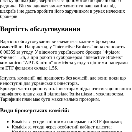
пастку до шахраїв, зверніться за допомогою до фінансового
радника. Він як адвокат зможе захистити ваш капітал від
шахраїв і не дасть зробити його заручником в руках нечесних
брокерів.
Вартість обслуговування
Вартість обслуговування визначається кожним брокером
самостійно. Наприклад, у “Interactive Brokers” вона становить
0.0035$ за угоду. У відомого українського брокера "Фрідом
Фінанс" - 2$, а при роботі з субброкером "Interactive Brokers"
компанією "АРТ-Капітал" комісія за угоду з цінними паперами
та ETF фондами складе 1,5$.
Існують компанії, які працюють без комісій, але вони поки що
недоступні для українських інвесторів.
Брокери часто пропонують інвесторам підключитися до певного
тарифного плану, який відповідає їхнім цілям і можливостям.
Тарифний план має бути максимально прозорим.
Види брокерських комісій:
Комісія за угоди з цінними паперами та ETF фондами;
Комісія за угоди через особистий кабінет клієнта;