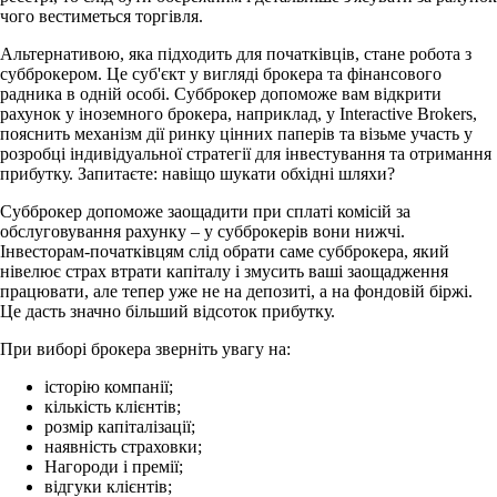
чого вестиметься торгівля.
Альтернативою, яка підходить для початківців, стане робота з
субброкером. Це суб'єкт у вигляді брокера та фінансового
радника в одній особі. Субброкер допоможе вам відкрити
рахунок у іноземного брокера, наприклад, у Interactive Brokers,
пояснить механізм дії ринку цінних паперів та візьме участь у
розробці індивідуальної стратегії для інвестування та отримання
прибутку. Запитаєте: навіщо шукати обхідні шляхи?
Субброкер допоможе заощадити при сплаті комісій за
обслуговування рахунку – у субброкерів вони нижчі.
Інвесторам-початківцям слід обрати саме субброкера, який
нівелює страх втрати капіталу і змусить ваші заощадження
працювати, але тепер уже не на депозиті, а на фондовій біржі.
Це дасть значно більший відсоток прибутку.
При виборі брокера зверніть увагу на:
історію компанії;
кількість клієнтів;
розмір капіталізації;
наявність страховки;
Нагороди і премії;
відгуки клієнтів;