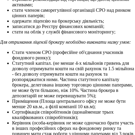
активами;
стати членом саморегулівної організації СРО над ринком
цінних паперів;
одержати ліцензію на брокерську діяльність;
записатися до Реєстру фінансових компаній;
стати на облік у службі фінансового моніторингу;
Для отримання ліцензії брокеру необхідно виконати низку умов:
Стати членом СРО (професійне об'єднання учасників
фондового ринку);
Статутний капітал. (не менше 4-х мільйонів гривень для
дозволу отримувати кошти на свій рахунок та 1.5 мільйона
- без дозволу отримувати кошти на рахунок та
розпоряджатися ними. Частина статутного капіталу
брокера, делегована іншому торговцю цінними паперами,
не може бути більшою, ніж 10%. Частина брокера в
депозитарій не може перевищувати 5%);
Приміщення (Площа центрального офісу не може бути
менше 20 кв.м., а філії компанії 10 кв.м);
Сертифікація співробітників (щонайменше трьох
кваліфікованих співробітників);
Керівник (особа-керівник не може одночасно брати участь
в інших професійних сферах на фондовому ринку та
повинен мати стаж роботи з цінними паперами від 3 років