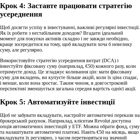
Крок 4: Заставте працювати стратегію
усереднення
Щоб досягти успіху в інвестуванні, важливі регулярні інвестиції.
Як їх робити з нестабільним доходом? Вгадати ідеальний
момент для покупки активів складно і не завжди необхідно,
краще зосередитися на тому, щоб вкладувати хоча б невелику
суму, але регулярно.
Використовуйте стратегію усереднення витрат (DCA) і
інвестуйте фіксовану суму (наприклад, €50) кожного разу, коли
отримуєте доход. Це згладжує коливання цін: мати фіксовану
суму для вкладень, ви купуєте більше акцій, коли їх ціна спадає,
і менше, коли вона зростає. Таким чином, в довгостроковій
перспективі зменшується загальна середня вартість однієї акції.
Крок 5: Автоматизуйте інвестиції
Щоб не забувати вкладувати, настройте автоматичні перекази на
брокерський рахунок. Наприклад, клієнтам Revolut доступна
опція автоматичних інвестицій у ETF. Можна обрати фонд, суму
та налаштувати автоматичні платежі. Навіть €50 на місяць, якщо
вкладувати їх регулярно, з часом перетворяться на значний