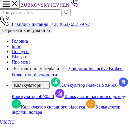
ZUBKOVSKYI
EVHEN
Зʼявились питання?
+38 (063) 652-79-97
Отримати консультацію
Головна
Блог
Послуги
Відгуки
Про мене
Безкоштовні матеріали
Довідник Interactive Brokers
Безкоштовні чек-листи
Калькулятори
Калькулятор індекса S&P500
Калькулятор 50/30/20
Калькулятор пасивного доходу
Калькулятор складного відсотка
Калькулятор
iнфляції долара
UK
RU