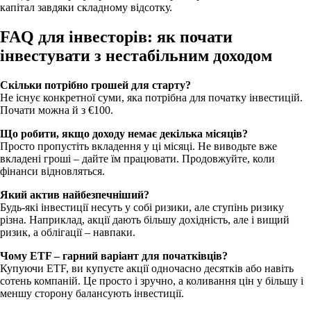
капітал завдяки складному відсотку.
FAQ для інвесторів: як почати
інвестувати з нестабільним доходом
Скільки потрібно грошей для старту?
Не існує конкретної суми, яка потрібна для початку інвестицій.
Почати можна й з €100.
Що робити, якщо доходу немає декілька місяців?
Просто пропустіть вкладення у ці місяці. Не виводьте вже
вкладені гроші – дайте їм працювати. Продовжуйте, коли
фінанси відновляться.
Який актив найбезпечніший?
Будь-які інвестиції несуть у собі ризики, але ступінь ризику
різна. Наприклад, акції дають більшу дохідність, але і вищий
ризик, а облігації – навпаки.
Чому ETF – гарний варіант для початківців?
Купуючи ETF, ви купуєте акції одночасно десятків або навіть
сотень компаній. Це просто і зручно, а коливання цін у більшу і
меншу сторону балансують інвестиції.