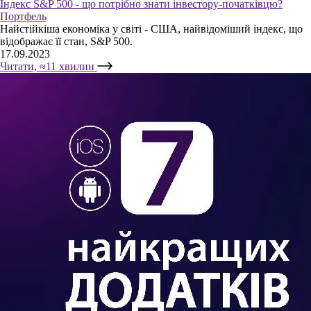
Індекс S&P 500 - що потрібно знати інвестору-початківцю?
Портфель
Найстійкіша економіка у світі - США, найвідоміший індекс, що
відображає її стан, S&P 500.
17.09.2023
Читати, ≈11 хвилин