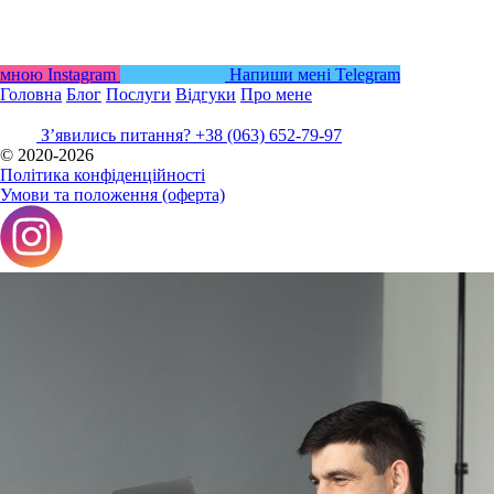
мною
Instagram
Напиши мені
Telegram
Головна
Блог
Послуги
Відгуки
Про мене
Зʼявились питання?
+38 (063) 652-79-97
© 2020-2026
Політика конфіденційності
Умови та положення (оферта)