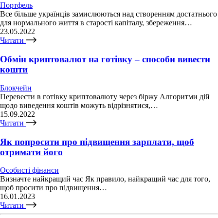
Портфель
Все більше українців замислюються над створенням достатнього
для нормального життя в старості капіталу, збереження…
23.05.2022
Читати
Обмін криптовалют на готівку – способи вивести
кошти
Блокчейн
Перевести в готівку криптовалюту через біржу Алгоритми дій
щодо виведення коштів можуть відрізнятися,…
15.09.2022
Читати
Як попросити про підвищення зарплати, щоб
отримати його
Особисті фінанси
Визначте найкращий час Як правило, найкращий час для того,
щоб просити про підвищення…
16.01.2023
Читати