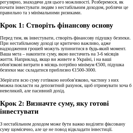
регулярно, знаходячи для цього можливості. Розберемося, як
почати інвестувати людям з нестабільним доходом, роблячи це
правильно та з мінімальними ризиками.
Крок 1: Створіть фінансову основу
Перед тим, як інвестувати, створіть фінансову підушку безпеки.
При нестабільному доході це критично важливо, адже
надходження грошей можуть зупинитися в будь-який момент.
Ваша мета – накопити суму, якою вистачить на 3-6 місяців
життя. Наприклад, якщо ви живете в Україні, і на ваші
обов'язкові витрати в місяць потрібно мінімум €500, підушка
безпеки має складатися приблизно €1500-3000.
Зберігати всю суму готівкою необов'язково, частину з них
можна покласти на депозитний рахунок, щоб отримувати хоча б
невеликий, але пасивний дохід.
Крок 2: Визначте суму, яку готові
інвестувати
З нестабільним доходом може бути важко виділяти фіксовану
суму щомісячно, але це не повод відкладати інвестиції.