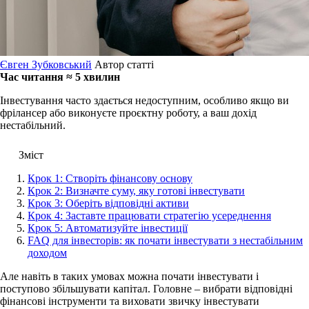
Євген Зубковський
Автор статті
Час читання ≈ 5 хвилин
Інвестування часто здається недоступним, особливо якщо ви
фрілансер або виконуєте проєктну роботу, а ваш дохід
нестабільний.
Зміст
Крок 1: Створіть фінансову основу
Крок 2: Визначте суму, яку готові інвестувати
Крок 3: Оберіть відповідні активи
Крок 4: Заставте працювати стратегію усереднення
Крок 5: Автоматизуйте інвестиції
FAQ для інвесторів: як почати інвестувати з нестабільним
доходом
Але навіть в таких умовах можна почати інвестувати і
поступово збільшувати капітал. Головне – вибрати відповідні
фінансові інструменти та виховати звичку інвестувати