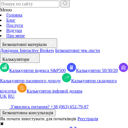
Меню
Головна
Блог
Послуги
Відгуки
Про мене
Безкоштовні матеріали
Довідник Interactive Brokers
Безкоштовні чек-листи
Калькулятори
Калькулятор індекса S&P500
Калькулятор 50/30/20
Калькулятор пасивного доходу
Калькулятор складного
відсотка
Калькулятор iнфляції долара
UK
RU
Зʼявились питання?
+38 (063) 652-79-97
Безкоштовна консультація
Як почати інвестувати для початківців
Реєстрація
✖