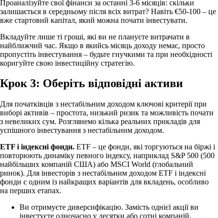
Проаналізуйте свої фінанси за останні 3-6 місяців: скільки
залишається в середньому після всіх витрат? Навіть €50-100 – це
вже стартовий капітал, який можна почати інвестувати.
Вкладуйте лише ті гроші, які ви не плануєте витрачати в
найближчий час. Якщо в якийсь місяць доходу немає, просто
пропустіть інвестування – будьте гнучкими та при необхідності
коригуйте свою інвестиційну стратегію.
Крок 3: Оберіть відповідні активи
Для початківців з нестабільним доходом ключові критерії при
виборі активів – простота, низький ризик та можливість почати
з невеликих сум. Розглянемо кілька реальних прикладів для
успішного інвестування з нестабільним доходом.
ETF і індексні фонди.
ETF – це фонди, які торгуються на біржі і
повторюють динаміку певного індексу, наприклад S&P 500 (500
найбільших компаній США) або MSCI World (глобальний
ринок). Для інвесторів з нестабільним доходом ETF і індексні
фонди є одним із найкращих варіантів для вкладень, особливо
на перших етапах.
Ви отримуєте диверсифікацію. Замість однієї акції ви
інвестуєте одночасно у десятки або сотні компаній.