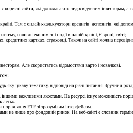
і є корисні сайти, які допомагають недосвідченим інвесторам, а 
країні.
Там є онлайн-калькулятори кредитів, депозитів, які доп
стему, головні економічні події в нашій країні, Європі, світі;
тах, кредитних картках, страховці.
Також на сайті можна перевіри
нвесторам.
Але скористатись відомостями варто і новачкові.
гом:
удь-яку цікаву тематику, відповіді на різні питання.
Зручний розді
 та іншими важливими якостями.
На ресурсі існує можливість пор
ж легко.
и порівняння ETF зі зрозумілим інтерфейсом.
іями не лише про фондовий ринок.
На веб-сайті є словник термі