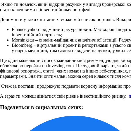
Якщо ти новачок, який відкрив рахунок у вигляді брокерської к
стати ключовими в інвестиційному портфелі.
Допомогти у таких питаннях зможе мій список порталів.
Викори
Finance.yahoo - відмінний ресурс новин.
Має хороші додатк
інвестиційний портфель;
Morningstar – онлайн-майданчик аналітичної агенції.
Раджу
Bloomberg – віртуальний проект із репортажами з усього св
у науці, медицині, тим самим наводячи на думки, у яких се
Ще один маленький список майданчиків я рекомендую для вибор
обов'язково перейди на investing.com.
Це чудовий варіант, який 
фінансові репортажі, статті, яких немає на інших веб-сторінках,
параметрами.
Знайти оптимальні можна серед кількох тисяч ком
Стеж за постами, продовжую подавати корисну інформацію прос
А зараз ти можеш дізнатися свій рівень інвестиційного ризику,
п
Поделиться в социальных сетях: