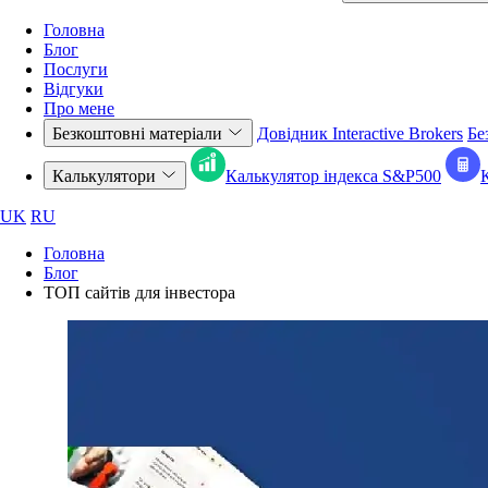
Головна
Блог
Послуги
Відгуки
Про мене
Безкоштовні матеріали
Довідник Interactive Brokers
Бе
Калькулятори
Калькулятор індекса S&P500
UK
RU
Головна
Блог
ТОП сайтів для інвестора