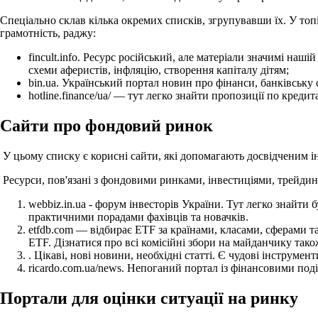
Спеціально склав кілька окремих списків, згрупувавши їх.
У топ
грамотність, раджу:
fincult.info.
Ресурс російський, але матеріали значимі нашій 
схеми аферистів, інфляцію, створення капіталу дітям;
bin.ua.
Український портал новин про фінанси, банківську си
hotline.finance/ua/ — тут легко знайти пропозиції по креди
Сайти про фондовий ринок
У цьому списку є корисні сайти, які допомагають досвідченим і
Ресурси, пов'язані з фондовими ринками, інвестиціями, трейдин
webbiz.in.ua - форум інвесторів України.
Тут легко знайти б
практичними порадами фахівців та новачків.
etfdb.com — відбирає ETF за країнами, класами, сферами
ETF.
Дізнатися про всі комісійні збори на майданчику тако
.
Цікаві, нові новини, необхідні статті.
Є чудові інструмент
ricardo.com.ua/news.
Непоганий портал із фінансовими под
Портали для оцінки ситуації на ринку