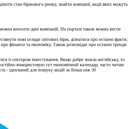
інити стан біржового ринку, знайти компанії, акції яких можуть
 можна вносити дані компаній.
На порталі також можна вести
лянути нові огляди світових бірж, дізнатися про останні факти;
 про фінанси та економіку.
Також розповідає про останні тренди
ися із сектором інвестування.
Якщо добре знаєш англійську, то
остійно використовую тут економічний календар, часто читаю
.ru - ідеальний для пошуку акцій за більш ніж 30