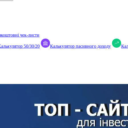
зкоштовні чек-листи
Калькулятор 50/30/20
Калькулятор пасивного доходу
Кал