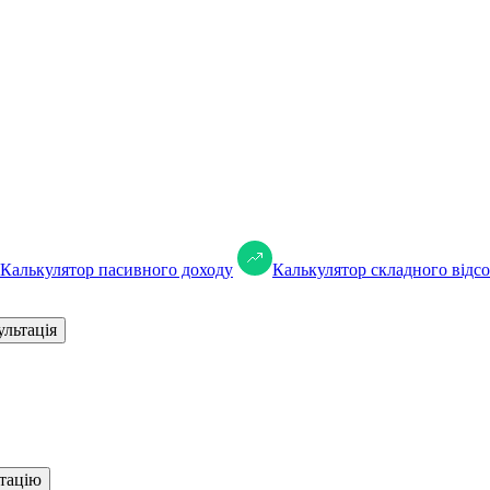
Калькулятор пасивного доходу
Калькулятор складного відсо
ультація
тацію