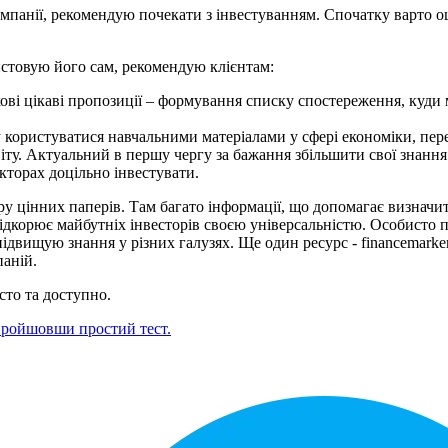
омпанії, рекомендую почекати з інвестуванням.
Спочатку варто оц
стовую його сам, рекомендую клієнтам:
ові цікаві пропозиції – формування списку спостереження, куди
 користуватися навчальними матеріалами у сфері економіки, перег
іту.
Актуальний в першу чергу за бажання збільшити свої знання
кторах доцільно інвестувати.
у цінних паперів.
Там багато інформації, що допомагає визначит
підкорює майбутніх інвесторів своєю універсальністю.
Особисто п
 підвищую знання у різних галузях.
Ще один ресурс - financemarker
паній.
то та доступно.
ройшовши простий тест.