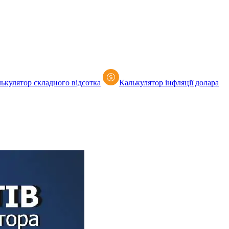
ькулятор складного відсотка
Калькулятор iнфляції долара