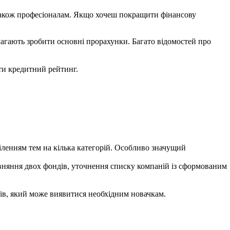
також професіоналам.
Якщо хочеш покращити фінансову
омагають зробити основні прорахунки.
Багато відомостей про
ти кредитний рейтинг.
ленням тем на кілька категорій.
Особливо значущий
івняння двох фондів, уточнення списку компаній із сформованим
нів, який може виявитися необхідним новачкам.