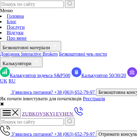
Меню
Головна
Блог
Послуги
Відгуки
Про мене
Безкоштовні матеріали
Довідник Interactive Brokers
Безкоштовні чек-листи
Калькулятори
Калькулятор індекса S&P500
Калькулятор 50/30/20
UK
RU
Зʼявились питання?
+38 (063) 652-79-97
Безкоштовна конс
Як почати інвестувати для початківців
Реєстрація
✖
ZUBKOVSKYI
EVHEN
Зʼявились питання?
+38 (063) 652-79-97
Отримати консуль