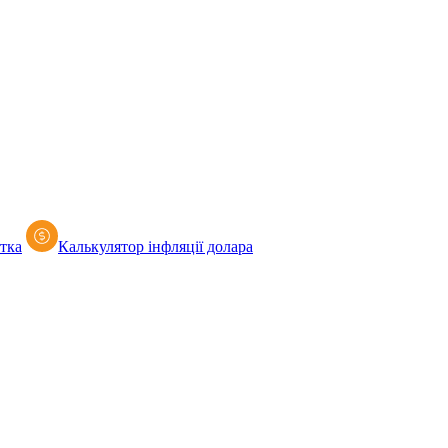
тка
Калькулятор iнфляції долара