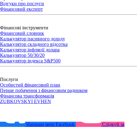
Відгуки про послуги
Фінансовий експерт
Фінансові інструменти
Фінансовий словник
Калькулятор пасивного доходу
Калькулятор складного відсотка
Калькулятор iнфляції долара
Калькулятор 50/30/20
Калькулятор індекса S&P500
Послуги
Особистий фінансовий план
Перше побачення з фінансовим радником
Фінансова трансформація
ZUBKOVSKYI
EVHEN
Напиши мені
Facebook
Слідкуй за