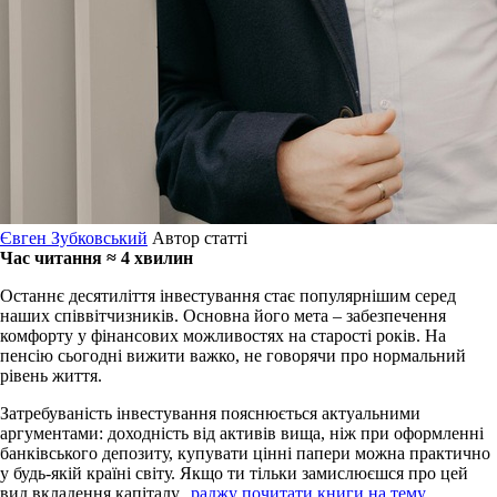
Євген Зубковський
Автор статті
Час читання ≈ 4 хвилин
Останнє десятиліття інвестування стає популярнішим серед
наших співвітчизників.
Основна його мета – забезпечення
комфорту у фінансових можливостях на старості років.
На
пенсію сьогодні вижити важко, не говорячи про нормальний
рівень життя.
Затребуваність інвестування пояснюється актуальними
аргументами: доходність від активів вища, ніж при оформленні
банківського депозиту, купувати цінні папери можна практично
у будь-якій країні світу.
Якщо ти тільки замислюєшся про цей
вид вкладення капіталу,
раджу почитати книги на тему.