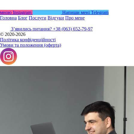
мною
Instagram
Напиши мені
Telegram
Головна
Блог
Послуги
Відгуки
Про мене
Зʼявились питання?
+38 (063) 652-79-97
© 2020-2026
Політика конфіденційності
Умови та положення (оферта)