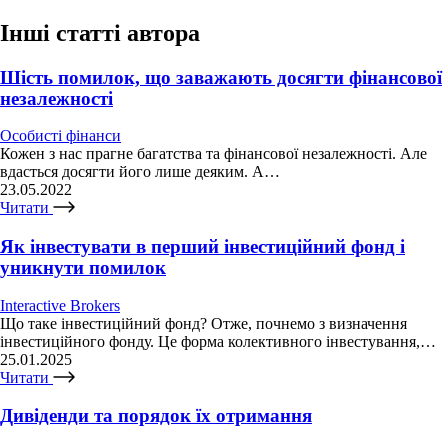
Інші статті автора
Шість помилок, що заважають досягти фінансової
незалежності
Особисті фінанси
Кожен з нас прагне багатства та фінансової незалежності. Але
вдасться досягти його лише деяким. А…
23.05.2022
Читати
Як інвестувати в перший інвестиційний фонд і
уникнути помилок
Interactive Brokers
Що таке інвестиційний фонд? Отже, почнемо з визначення
інвестиційного фонду. Це форма колективного інвестування,…
25.01.2025
Читати
Дивіденди та порядок їх отримання