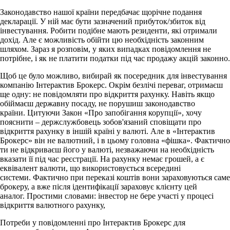
Законодавство нашої країни передбачає щорічне подання
декларації.
У ній має бути зазначений прибуток/збиток від
інвестування.
Робити подібне мають резиденти, які отримали
дохід.
Але є можливість обійти цю необхідність законним
шляхом.
Зараз я розповім, у яких випадках повідомлення не
потрібне, і як не платити податки під час продажу акцій законно.
Щоб це було можливо, вибирай як посередник для інвестування
компанію Інтерактив Брокерс.
Окрім безлічі переваг, отримаєш
ще одну: не повідомляти про відкриття рахунку.
Навіть якщо
обіймаєш державну посаду, не порушиш законодавство
країни.
Цитуючи Закон «Про запобігання корупції», хочу
пояснити – держслужбовець зобов'язаний сповіщати про
відкриття рахунку в іншій країні у валюті.
Але в «Інтерактив
Брокерс» він не валютний, і в цьому головна «фішка».
Фактично
ти не відкриваєш його у валюті, незважаючи на необхідність
вказати її під час реєстрації.
На рахунку немає грошей, а є
еквівалент валюти, що використовується всередині
системи.
Фактично при переказі коштів вони зараховуються саме
брокеру, а вже після ідентифікації зараховує клієнту цей
аналог.
Простими словами: інвестор не бере участі у процесі
відкриття валютного рахунку,
Потреби у повідомленні про Інтерактив Брокерс для