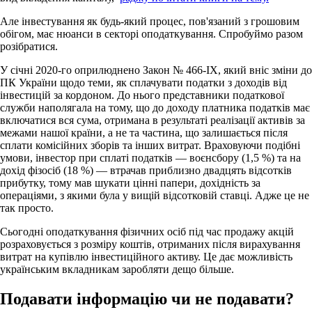
Але інвестування як будь-який процес, пов'язаний з грошовим
обігом, має нюанси в секторі оподаткування.
Спробуймо разом
розібратися.
У січні 2020-го оприлюднено Закон № 466-IX, який вніс зміни до
ПК України щодо теми, як сплачувати податки з доходів від
інвестицій за кордоном.
До нього представники податкової
служби наполягала на тому, що до доходу платника податків має
включатися вся сума, отримана в результаті реалізації активів за
межами нашої країни, а не та частина, що залишається після
сплати комісійних зборів та інших витрат.
Враховуючи подібні
умови, інвестор при сплаті податків — воєнсбору (1,5 %) та на
дохід фізосіб (18 %) — втрачав приблизно двадцять відсотків
прибутку, тому мав шукати цінні папери, дохідність за
операціями, з якими була у вищій відсотковій ставці.
Адже це не
так просто.
Сьогодні оподаткування фізичних осіб під час продажу акцій
розраховується з розміру коштів, отриманих після вирахування
витрат на купівлю інвестиційного активу.
Це дає можливість
українським вкладникам заробляти дещо більше.
Подавати інформацію чи не подавати?