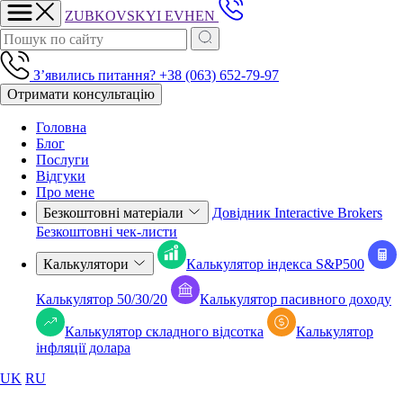
ZUBKOVSKYI
EVHEN
Зʼявились питання?
+38 (063) 652-79-97
Отримати консультацію
Головна
Блог
Послуги
Відгуки
Про мене
Безкоштовні матеріали
Довідник Interactive Brokers
Безкоштовні чек-листи
Калькулятори
Калькулятор індекса S&P500
Калькулятор 50/30/20
Калькулятор пасивного доходу
Калькулятор складного відсотка
Калькулятор
iнфляції долара
UK
RU