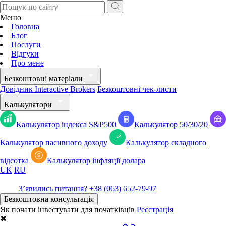
Меню
Головна
Блог
Послуги
Відгуки
Про мене
Безкоштовні матеріали
Довідник Interactive Brokers
Безкоштовні чек-листи
Калькулятори
Калькулятор індекса S&P500
Калькулятор 50/30/20
Калькулятор пасивного доходу
Калькулятор складного
відсотка
Калькулятор iнфляції долара
UK
RU
Зʼявились питання?
+38 (063) 652-79-97
Безкоштовна консультація
Як почати інвестувати для початківців
Реєстрація
✖