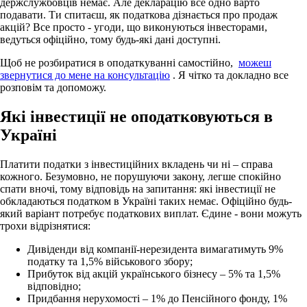
держслужбовців немає.
Але декларацію все одно варто
подавати.
Ти спитаєш, як податкова дізнається про продаж
акцій?
Все просто - угоди, що виконуються інвесторами,
ведуться офіційно, тому будь-які дані доступні.
Щоб не розбиратися в оподаткуванні самостійно,
можеш
звернутися до мене на консультацію
.
Я чітко та докладно все
розповім та допоможу.
Які інвестиції не оподатковуються в
Україні
Платити податки з інвестиційних вкладень чи ні – справа
кожного.
Безумовно, не порушуючи закону, легше спокійно
спати вночі, тому відповідь на запитання: які інвестиції не
обкладаються податком в Україні таких немає.
Офіційно будь-
який варіант потребує податкових виплат.
Єдине - вони можуть
трохи відрізнятися:
Дивіденди від компанії-нерезидента вимагатимуть 9%
податку та 1,5% військового збору;
Прибуток від акцій українського бізнесу – 5% та 1,5%
відповідно;
Придбання нерухомості – 1% до Пенсійного фонду, 1%