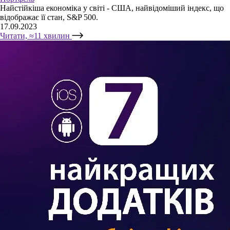
Найстійкіша економіка у світі - США, найвідоміший індекс, що
відображає її стан, S&P 500.
17.09.2023
Читати, ≈11 хвилин