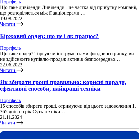
Портфель
Що таке дивіденди Дивіденди - це частка від прибутку компанії,
що розподіляється між її акціонерами.…
19.08.2022
Читати
Біржовий ордер: що це і як працює?
Портфель
Що таке ордер? Торгуючи інструментами фондового ринку, ви
не здійснюєте купівлю-продаж активів безпосередньо…
22.06.2023
Читати
Як збирати гроші правильно: корисні поради,
ефективні способи, найкращі техніки
Портфель
15 способів збирати гроші, отримуючи від цього задоволення 1.
365 днів на рік Суть техніки…
21.11.2024
Читати