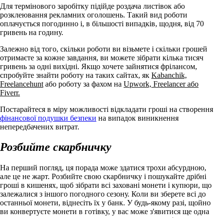
Для термінового заробітку підійде роздача листівок або
розклеювання рекламних оголошень. Такий вид роботи
оплачується погодинно і, в більшості випадків, щодня, від 70
гривень на годину.
Залежно від того, скільки роботи ви візьмете і скільки грошей
отримаєте за кожне завдання, ви можете зібрати кілька тисяч
гривень за одні вихідні. Якщо хочете зайнятися фрілансом,
спробуйте знайти роботу на таких сайтах, як
Kabanchik,
Freelancehunt
або роботу за фахом на
Upwork, Freelancer або
Fiverr.
Постарайтеся в міру можливості відкладати гроші на створення
фінансової подушки безпеки
на випадок виникнення
непередбачених витрат.
Розбийте скарбничку
На перший погляд, ця порада може здатися трохи абсурдною,
але це не жарт. Розбийте свою скарбничку і пошукайте дрібні
гроші в кишенях, щоб зібрати всі заховані монети і купюри, що
залежалися з іншого погодного сезону. Коли ви зберете всі до
останньої монети, віднесіть їх у банк. У будь-якому разі, щойно
ви конвертуєте монети в готівку, у вас може з'явитися ще одна