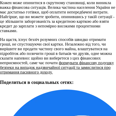
Кожен може опинитися в скрутному становищі, коли виникла
важка фінансова ситуація. Велика частина населення України не
має достатньо готівки, щоб оплатити непередбачені витрати.
Найгірше, що ви можете зробити, опинившись у такій ситуації -
це збільшити заборгованість за кредитною карткою або взяти
кредит до зарплати з непомірно високими процентними
ставками.
На щастя, існує безліч розумних способів швидко отримати
гроші, не спустошуючи свої картки. Незалежно від того, чи
вирішите ви продати частину свого майна, влаштуватися на
підробіток або позичити гроші в батьків чи друзів, одне можна
сказати напевно: щойно ви виберетеся з цих фінансових
неприємностей, саме час почати
формувати фінансову подушку
безпеки на випадок надзвичайної ситуації та замислитися про
отримання пасивного доходу.
Поделиться в социальных сетях: