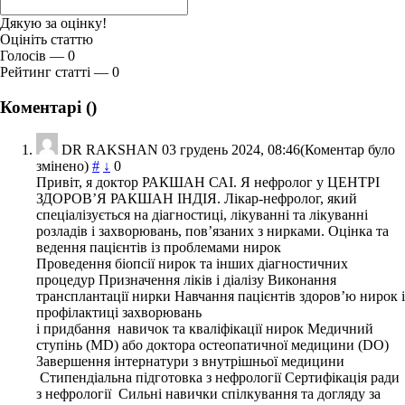
Дякую за оцінку!
Оцініть статтю
Голосів — 0
Рейтинг статті — 0
Коментарі (
)
DR RAKSHAN
03 грудень 2024, 08:46
(Коментар було
змінено)
#
↓
0
Привіт, я доктор РАКШАН САІ. Я нефролог у ЦЕНТРІ
ЗДОРОВ’Я РАКШАН ІНДІЯ. Лікар-нефролог, який
спеціалізується на діагностиці, лікуванні та лікуванні
розладів і захворювань, пов’язаних з нирками. Оцінка та
ведення пацієнтів із проблемами нирок
Проведення біопсії нирок та інших діагностичних
процедур Призначення ліків і діалізу Виконання
трансплантації нирки Навчання пацієнтів здоров’ю нирок і
профілактиці захворювань
і придбання навичок та кваліфікації нирок Медичний
ступінь (MD) або доктора остеопатичної медицини (DO)
Завершення інтернатури з внутрішньої медицини
Стипендіальна підготовка з нефрології Сертифікація ради
з нефрології Сильні навички спілкування та догляду за